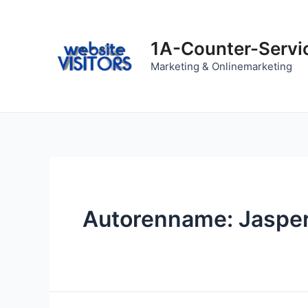
Zum
Inhalt
springen
1A-Counter-Servi
Marketing & Onlinemarketing
Autorenname: Jaspe