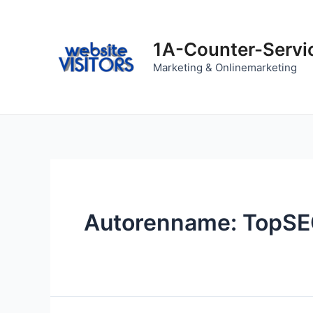
Zum
Inhalt
springen
1A-Counter-Servi
Marketing & Onlinemarketing
Autorenname: TopS