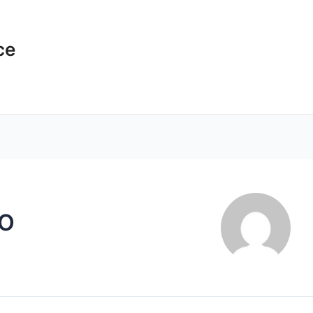
ce
EO