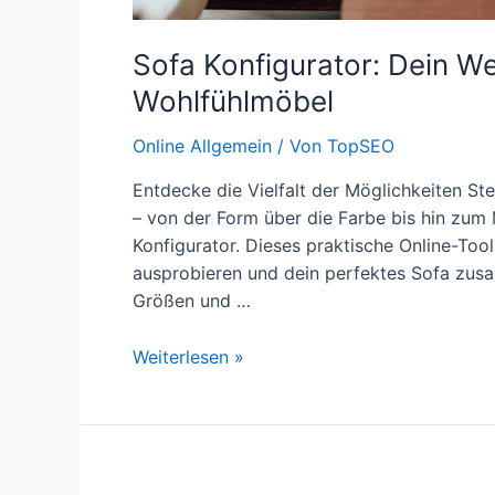
Sofa Konfigurator: Dein We
Wohlfühlmöbel
Online Allgemein
/ Von
TopSEO
Entdecke die Vielfalt der Möglichkeiten Ste
– von der Form über die Farbe bis hin zum 
Konfigurator. Dieses praktische Online-Tool
ausprobieren und dein perfektes Sofa zusam
Größen und …
Sofa
Weiterlesen »
Konfigurator:
Dein
Weg
zum
individuellen