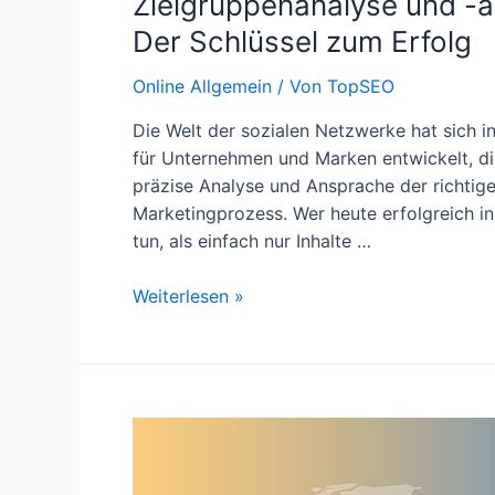
Zielgruppenanalyse und -a
Der Schlüssel zum Erfolg
Online Allgemein
/ Von
TopSEO
Die Welt der sozialen Netzwerke hat sich i
für Unternehmen und Marken entwickelt, die
präzise Analyse und Ansprache der richtige
Marketingprozess. Wer heute erfolgreich 
tun, als einfach nur Inhalte …
Zielgruppenanalyse
Weiterlesen »
und
-
ansprache
in
sozialen
Netzwerken:
Der